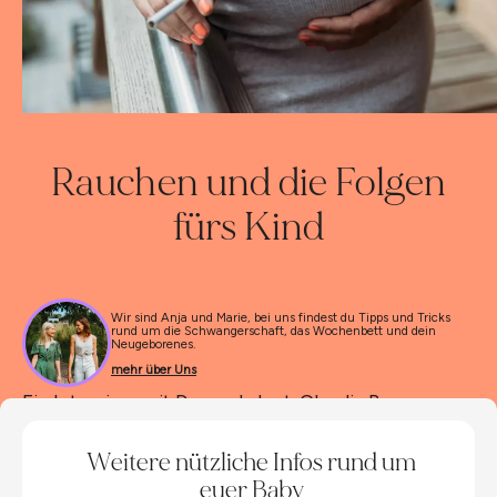
Rauchen und die Folgen
fürs Kind
Wir sind Anja und Marie, bei uns findest du Tipps und Tricks
rund um die Schwangerschaft, das Wochenbett und dein
Neugeborenes.
mehr über Uns
Ein Interview mit Dr. med. dent. Claudia Bauer-
Kemény von der Rauchersprechstunde der
Thoraxklinik Heidelberg
Weitere nützliche Infos rund um
euer Baby
Rauchen ist schädlich fürs Kind – egal ob während