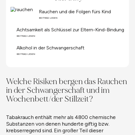
der Schwangerschaft oder später. Dennoch wird
Rauchen und die Folgen fürs Kind
immer wieder in Frage gestellt wie schädlich es
tatsächlich ist und ob ein kalter Entzug nicht noch
BEITRAG LESEN
schädlicher für´s Kind ist als weniger zu rauchen.
Achtsamkeit als Schlüssel zur Eltern-Kind-Bindung
Diese Fragen und mehr wollen wir heute zusammen
BEITRAG LESEN
mit Dr. Bauer-Kemény beantworten.
Alkohol in der Schwangerschaft
BEITRAG LESEN
Welche Risiken bergen das Rauchen
in der Schwangerschaft und im
Wochenbett/der Stillzeit?
Tabakrauch enthält mehr als 4800 chemische
Substanzen von denen hunderte giftig bzw.
krebserregend sind. Ein großer Teil dieser