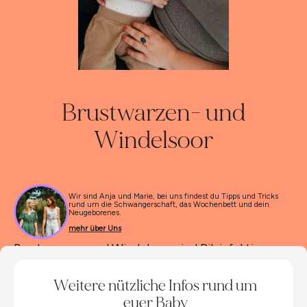
Brustwarzen- und
Windelsoor
Wir sind Anja und Marie, bei uns findest du Tipps und Tricks
rund um die Schwangerschaft, das Wochenbett und dein
Neugeborenes.
mehr über Uns
Brustwarzen- und Windelsoor sind Pilzinfektionen,
mit denen viele Eltern vor allem im Laufe des ersten
Babyjahres in Berührung kommen. Sie können
Weitere nützliche Infos rund um
zunächst verunsichern, sind aber keine Seltenheit
euer Baby