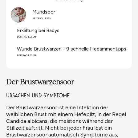
und in der Regel gut behandelbar. In diesem Beitrag
geben wir dir einen Überblick über die Ursachen,
Mundsoor
Symptome und die Behandlung des Brustwarzen-
BEITRAG LESEN
und Windelsoors.
Erkältung bei Babys
BEITRAG LESEN
Wunde Brustwarzen - 9 schnelle Hebammentipps
BEITRAG LESEN
Der Brustwarzensoor
Ursachen und Symptome
Der Brustwarzensoor ist eine Infektion der
weiblichen Brust mit einem Hefepilz, in der Regel
Candida albicans, die meistens während der
Stillzeit auftritt. Nicht bei jeder Frau löst ein
Brustwarzensoor automatisch Symptome aus,