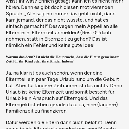
wisst ihr was? Ehrlich gesagt kann ich es nicht mehr
hören. Denn es gibt doch diesen motivierenden
Spruch: „Alle sagten immer das geht nicht, dann
kam jemand, der das nicht wusste, und hat es
einfach gemacht!“ ​Deswegen mein Appell an alle
Elternteile: Elternzeit anmelden! (Rest-)Urlaub
nehmen, statt in Elternzeit zu gehen? Das ist
nämlich ein Fehler und keine gute Idee!
Warum das denn? Ist nicht die Hauptsache, dass die Eltern gemeinsam
Zeit für ihr Kind oder ihre Kinder haben?
Ja, na klar ist es auch schön, wenn der eine
Elternteil ein paar Tage Urlaub rund um die Geburt
hat. Aber für längere Zeiträume ist das nichts. Denn
Urlaub ist keine Elternzeit und somit besteht für
Urlaub kein Anspruch auf Elterngeld. Und das
Elterngeld ist eben gerade dazu da, eine (längere)
Familienzeit zu finanzieren.
Dafür werden die Eltern dann auch belohnt. Denn
wenn beide Elternteile mindestens zwei Monate