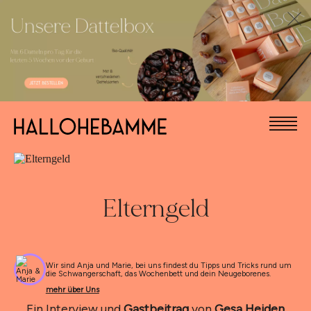
Elterngeld
Wir sind Anja und Marie, bei uns findest du Tipps und Tricks rund um
die Schwangerschaft, das Wochenbett und dein Neugeborenes.
mehr über Uns
Ein Interview und
Gastbeitrag
von
Gesa Heiden